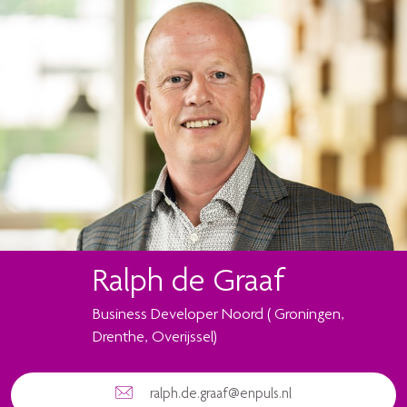
nuPickers.Pic
Ralph de Graaf
Business Developer Noord ( Groningen,
Drenthe, Overijssel)
ralph.de.graaf@enpuls.nl