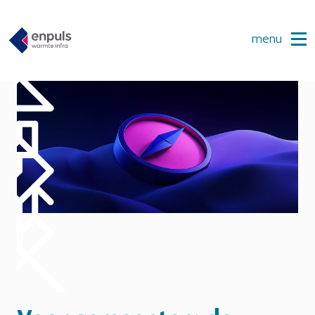
menu
Projecten
Warmtewijzer
Academy
Actueel
Over ons
Contact