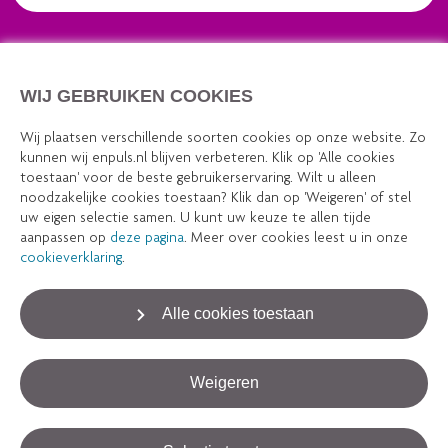
“De energietransitie gaat ons allen
aan en doe je samen; alleen ga je
WIJ GEBRUIKEN COOKIES
sneller, maar samen kom je verder.”
Wij plaatsen verschillende soorten cookies op onze website. Zo
kunnen wij enpuls.nl blijven verbeteren. Klik op 'Alle cookies
toestaan' voor de beste gebruikerservaring. Wilt u alleen
noodzakelijke cookies toestaan? Klik dan op 'Weigeren' of stel
Snel naar
uw eigen selectie samen. U kunt uw keuze te allen tijde
aanpassen op
deze pagina
. Meer over cookies leest u in onze
Projecten
cookieverklaring
.
Actueel
Alle cookies toestaan
Maak kennis met
Weigeren